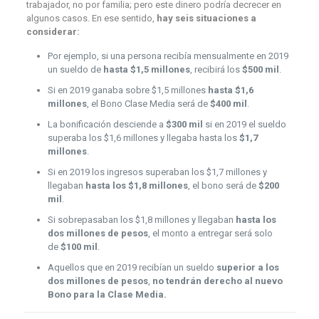
trabajador, no por familia; pero este dinero podría decrecer en
algunos casos. En ese sentido,
hay seis situaciones a
considerar:
Por ejemplo, si una persona recibía mensualmente en 2019
un sueldo de
hasta $1,5 millones
, recibirá los
$500 mil
.
Si en 2019 ganaba sobre $1,5 millones
hasta $1,6
millones
, el Bono Clase Media será de
$400 mil
.
La bonificación desciende a
$300 mil
si en 2019 el sueldo
superaba los $1,6 millones y llegaba hasta los
$1,7
millones
.
Si en 2019 los ingresos superaban los $1,7 millones y
llegaban
hasta los $1,8 millones
, el bono será de
$200
mil
.
Si sobrepasaban los $1,8 millones y llegaban
hasta los
dos millones de pesos
, el monto a entregar será solo
de
$100 mil
.
Aquellos que en 2019 recibían un sueldo
superior a los
dos millones de pesos
,
no tendrán derecho al nuevo
Bono para la Clase Media.