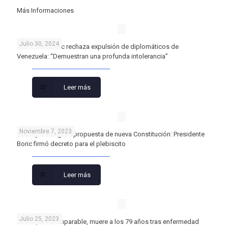
Más Informaciones
Julio 30, 2024
Presidente Boric rechaza expulsión de diplomáticos de
Venezuela: “Demuestran una profunda intolerancia”
Leer más
Noviembre 7, 2023
Consejo entrega la propuesta de nueva Constitución: Presidente
Boric firmó decreto para el plebiscito
Leer más
Julio 25, 2023
Cecilia, la incomparable, muere a los 79 años tras enfermedad