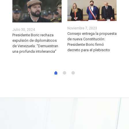
Juli
Noviembre 7, 2023
Julio 30, 2024
Ceci
Consejo entrega la propuesta
Presidente Boric rechaza
mue
de nueva Constitución:
expulsión de diplomáticos
enf
Presidente Boric firmó
de Venezuela: “Demuestran
decreto para el plebiscito
una profunda intolerancia”