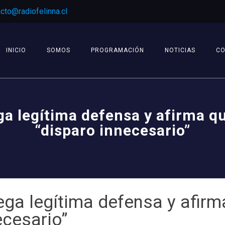
cto@radiofelinna.cl
INICIO
SOMOS
PROGRAMACIÓN
NOTICIAS
C
ega legítima defensa y afirma 
“disparo innecesario”
niega legítima defensa y afir
ecesario”