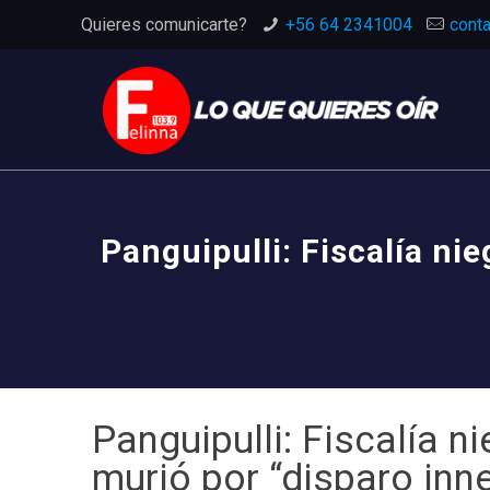
Quieres comunicarte?
+56 64 2341004
conta
Panguipulli: Fiscalía ni
Panguipulli: Fiscalía 
murió por “disparo inn