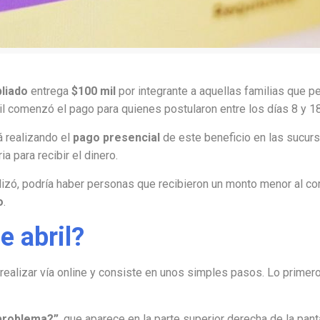
liado
entrega
$100 mil
por integrante a aquellas familias que p
ril comenzó el pago para quienes postularon entre los días 8 y 1
 realizando el
pago presencial
de este beneficio en las sucur
 para recibir el dinero.
inalizó, podría haber personas que recibieron un monto menor al c
o
.
e abril?
realizar vía online y consiste en unos simples pasos. Lo primero 
problema?”
, que aparece en la parte superior derecha de la panta