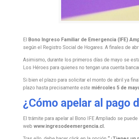
El
Bono Ingreso Familiar de Emergencia (IFE) Amp
según el Registro Social de Hogares. A finales de ab
Asimismo, durante los primeros días de mayo se está
Los Héroes para quienes no tengan una cuenta bancaria
Si bien el plazo para solicitar el monto de abril ya f
plazo hasta precisamente este
miércoles 5 de may
¿Cómo apelar al pago d
El trámite para apelar al Bono IFE Ampliado se puede 
web
www
.
ingresodeemergencia.cl.
Tras ello, debe hacer click en la opción
“¿Tienes un 