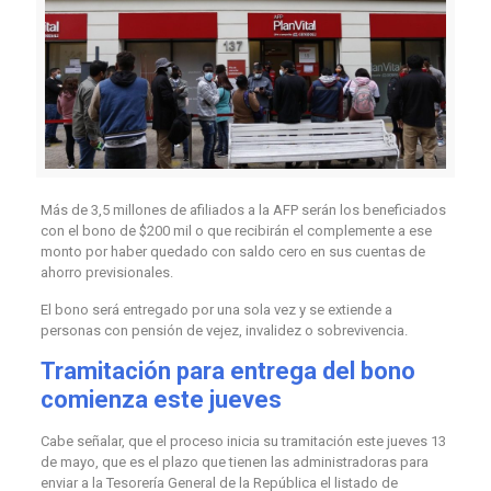
Más de 3,5 millones de afiliados a la AFP serán los beneficiados
con el bono de $200 mil o que recibirán el complemente a ese
monto por haber quedado con saldo cero en sus cuentas de
ahorro previsionales.
El bono será entregado por una sola vez y se extiende a
personas con pensión de vejez, invalidez o sobrevivencia.
Tramitación para entrega del bono
comienza este jueves
Cabe señalar, que el proceso inicia su tramitación este jueves 13
de mayo, que es el plazo que tienen las administradoras para
enviar a la Tesorería General de la República el listado de