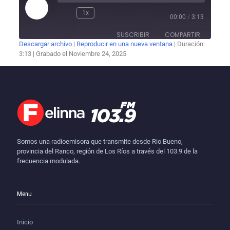
Reproducir
1x
Rebobinar
Adelantar
00:00
/
3:13
episodio
10
30
segundos
segundos
SUSCRIBIR
COMPARTIR
Descargar archivo
|
Reproducir en una nueva ventana
|
Duración:
3:13
|
Grabado el Noviembre 24, 2025
COMPARTIR
FEED RSS
ENLACE
INCRUSTAR
Somos una radioemisora que transmite desde Rio Bueno,
provincia del Ranco, región de Los Ríos a través del 103.9 de la
frecuencia modulada.
Menu
Inicio